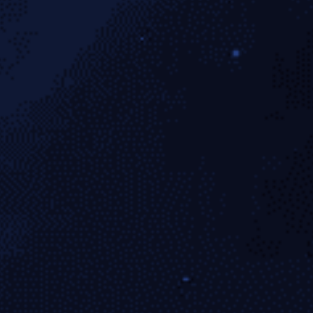
塔…
前
队后卫罗梅罗的未来表示了不明...