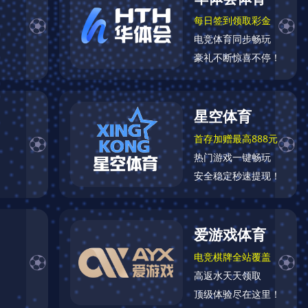
进行伤病恢复