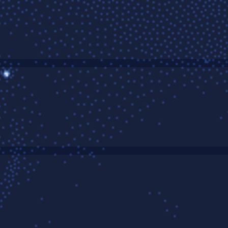
罗梅罗未来不明朗将前往阿根廷
2026-07-01 00:40
阅读 14 次