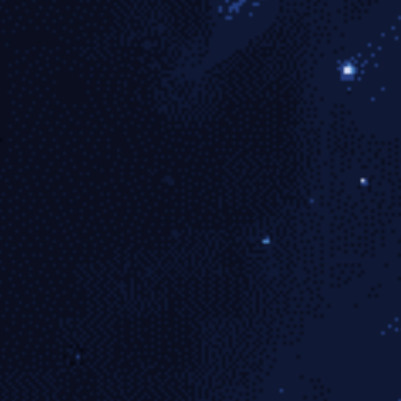
3、阿根廷医疗
阿根廷以其卓越的医疗水平
复，因为他们相信本国医生
对其医疗体系信任的一种体
阿根廷拥有众多经验丰富且
可以为患者提供全面而细致
与此同时，回国接受治疗也
这种综合因素无疑会极大促
4、如何应对类
面对频繁出现的新情况，各
疏导，再到营养搭配，都应
是关键之一。