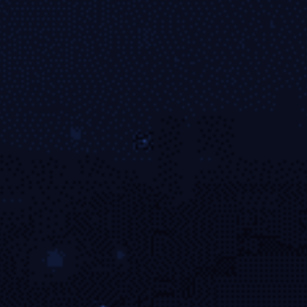
德
露的有关波波维奇和帕克的言论...
城
的风格和出色的表现赢得了众多...
塔
 莫拉塔点赞助威展友谊”...
联系我们
快速导航