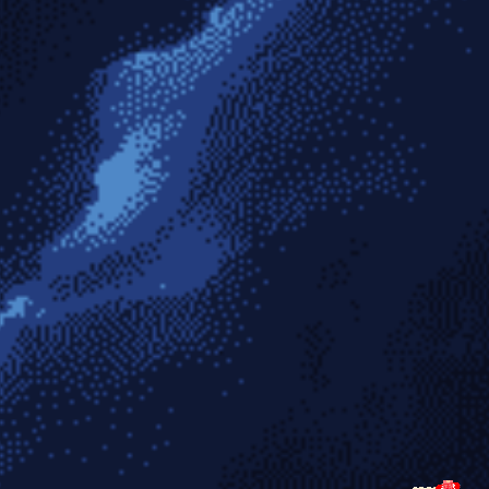
员都选择回国进行治疗或康
梅罗前往阿根廷，无疑是基于
外，该国还拥有现代化设备，
进行治疗或康复。
，从而更好地应对心理压力。
挑战。从科学训练方法到心理
加强与专业医疗机构合作，也