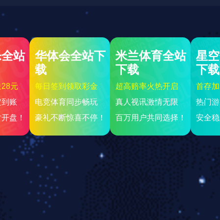
文
泽尔比对球队后卫罗梅罗的未来表示了不明朗的态度，并透露他
队的重要一员，罗梅罗的状态直接影响着球队的防守表现，而他
示了当前队内的一些问题，也反映了足球运动中运动员健康管理
泽尔比对罗梅罗未来的不确定性、伤病恢复对球员和球队的影响
者提供更全面的视角。
未来不明朗
，德泽尔比提到了后卫罗梅罗的未来，他表示目前形势不明朗。
作为一名表现出色的后卫，罗梅罗在球队中的地位举足轻重，因
希望与优秀球员保持良好的关系，但当前情况下，很难预测接下
乐部高层感到为难。他们需要权衡球员个人意愿与团队整体利益